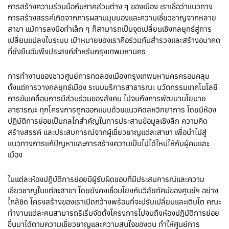
การสร้างความร่วมมือกับภาคส่วนต่าง ๆ ของเมือง เราเชื่อว่าแนวทาง
การสร้างสรรค์เกิดจากการผสานมุมมองและความเชี่ยวชาญจากหลาย
สาขา แม้การลงมือทำเล็ก ๆ ก็สามารถเป็นจุดเปลี่ยนเชิงกลยุทธ์สู่การ
เปลี่ยนแปลงในระบบ เป้าหมายของเราคือร่วมกันสำรวจและสร้างอนาคต
ที่ยั่งยืนอันพึงประสงค์สำหรับกรุงเทพมหานคร
การทำงานของชาวศูนย์การทดลองเมืองกรุงเทพมหานครครอบคลุม
ตั้งแต่การวางกลยุทธ์เมือง ระบบบริการสาธารณะ นวัตกรรมเทคโนโลยี
การขับเคลื่อนการมีส่วนร่วมของสังคม ไปจนถึงการพัฒนานโยบาย
สาธารณะ ทุกโครงการถูกออกแบบด้วยแนวคิดสหวิทยาการ โดยมีห้อง
ปฏิบัติการย่อยเป็นกลไกสำคัญในการประสานข้อมูลเชิงลึก ความคิด
สร้างสรรค์ และประสบการณ์จากผู้เชี่ยวชาญแต่ละสาขา เพื่อนำไปสู่
แนวทางการแก้ปัญหาและการสร้างความเป็นไปได้ใหม่ให้กับผู้คนและ
เมือง
ในแต่ละห้องปฏิบัติการย่อยมีผู้รับผิดชอบที่มีประสบการณ์และความ
เชี่ยวชาญในแต่ละสาขา โดยยังคงเชื่อมโยงกับวิสัยทัศน์ของศูนย์ฯ อย่าง
ใกล้ชิด โครงสร้างของเราเปิดกว้างพร้อมที่จะปรับเปลี่ยนและเติบโต คณะ
ทำงานแต่ละคนสามารถริเริ่มจัดตั้งโครงการไปจนถึงห้องปฏิบัติการย่อย
ขึ้นมาได้ตามความเชี่ยวชาญและความสนใจของตน ทำให้ศูนย์การ