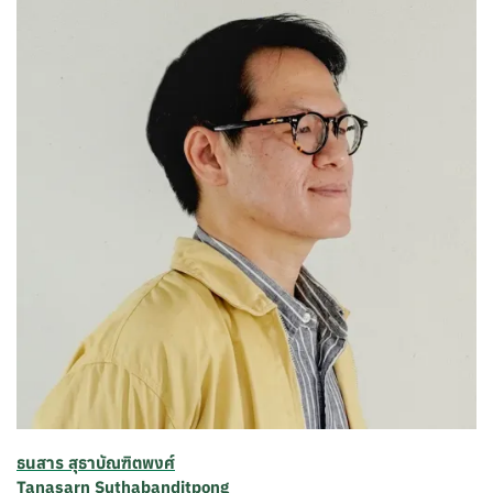
ธนสาร สุธาบัณฑิตพงศ์
Tanasarn Suthabanditpong