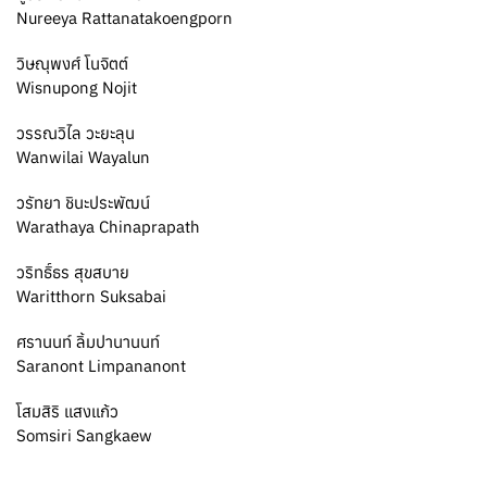
Nureeya Rattanatakoengporn
วิษณุพงศ์ โนจิตต์
Wisnupong Nojit
วรรณวิไล วะยะลุน
Wanwilai Wayalun
วรัทยา ชินะประพัฒน์
Warathaya Chinaprapath
วริทธิ์ธร สุขสบาย
Waritthorn Suksabai
ศรานนท์ ลิ้มปานานนท์
Saranont Limpananont
โสมสิริ แสงแก้ว
Somsiri Sangkaew