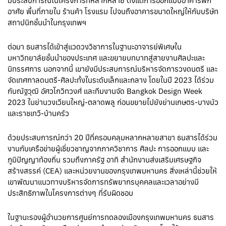
มีประสบการณ์ในโครงการที่หลากหลาย ตั้งแต่การออกแบบอาคารพัก
อาศัย พื้นที่ภายใน ร้านค้า โรงแรม ไปจนถึงอาคารขนาดใหญ่ให้กับบริษัท
สถาปนิกชั้นนำในกรุงเทพฯ
ต่อมา ธนสารได้เข้าสู่แวดวงวิชาการในฐานะอาจารย์พิเศษใน
มหาวิทยาลัยชั้นนำของประเทศ และขยายบทบาทสู่สายงานศิลปะและ
นิทรรศการ นอกจากนี้ เขายังมีประสบการณ์บริหารจัดการวงดนตรี และ
จัดเทศกาลดนตรี-ศิลปะทั้งในระดับเล็กและกลาง โดยในปี 2023 ได้ร่วม
กับณัฐวุฒิ อัศวโกวิทวงศ์ และทีมงานจัด Bangkok Design Week
2023 ในย่านวงเวียนใหญ่-ตลาดพลู ก่อนขยายไปยังย่านเกษตร-บางบัว
และราชเทวี-บ้านครัว
ด้วยประสบการณ์กว่า 20 ปีที่ครอบคลุมหลากหลายสาขา ธนสารได้ร่วม
งานกับเครือข่ายผู้เชี่ยวชาญจากภาควิชาการ ศิลปะ การออกแบบ และ
ภูมิปัญญาท้องถิ่น รวมถึงภาครัฐ อาทิ สำนักงานส่งเสริมเศรษฐกิจ
สร้างสรรค์ (CEA) และหน่วยงานของกรุงเทพมหานคร สิ่งเหล่านี้ช่วยให้
เขาพัฒนาแนวทางบริหารจัดการทรัพยากรบุคคลและเวลาอย่างมี
ประสิทธิภาพในโครงการต่างๆ ที่รับผิดชอบ
ในฐานะรองผู้อำนวยการศูนย์การทดลองเมืองกรุงเทพมหานคร ธนสาร